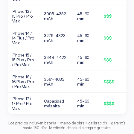
iPhone 13 /
3095–4352
45–60
13 Pro / Pro
$$$
mAh
min
Max
iPhone 14 /
3279–4323
45–60
14 Plus / Pro
$$$
mAh
min
Max
iPhone 15 /
3349–4422
45–60
15 Plus / Pro
$$$
mAh
min
/ Pro Max
iPhone 16 /
3561–4685
45–60
16 Plus / Pro
$$$$
mAh
min
/ Pro Max
iPhone 17 /
Capacidad
45–60
17 Pro / Pro
$$$$
más alta
min
Max
Los precios incluyen batería + mano de obra + calibración + garantía
hasta 180 días. Medición de salud siempre gratuita.