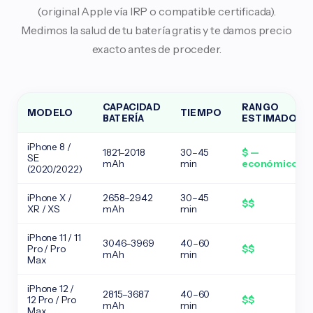
(original Apple vía IRP o compatible certificada).
Medimos la salud de tu batería gratis y te damos precio
exacto antes de proceder.
CAPACIDAD
RANGO
MODELO
TIEMPO
BATERÍA
ESTIMADO
iPhone 8 /
1821–2018
30–45
$ —
SE
mAh
min
económico
(2020/2022)
iPhone X /
2658–2942
30–45
$$
XR / XS
mAh
min
iPhone 11 / 11
3046–3969
40–60
Pro / Pro
$$
mAh
min
Max
iPhone 12 /
2815–3687
40–60
12 Pro / Pro
$$
mAh
min
Max