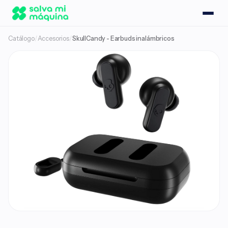
Catálogo
/
Accesorios
/
SkullCandy - Earbuds inalámbricos