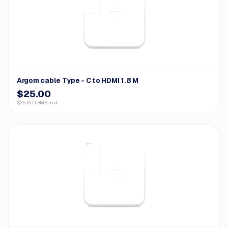
Argom cable Type - C to HDMI 1.8 M
$25.00
$26.75 ITBMS incl.