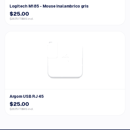
Logitech M185 - Mouse inalambrico gris
$25.00
$26.75 ITBMS incl.
Argom USB RJ 45
$25.00
$26.75 ITBMS incl.