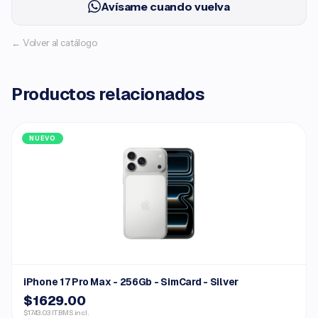
Avísame cuando vuelva
← Volver al catálogo
Productos relacionados
NUEVO
iPhone 17 Pro Max - 256Gb - SimCard - Silver
$1629.00
$1743.03 ITBMS incl.