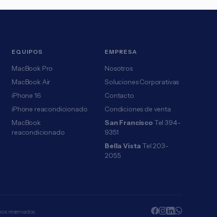
EQUIPOS
EMPRESA
MacBook Pro
Nosotros
MacBook Air
Soluciones Corporativas
iPhone 16
Contacto
iPhone reacondicionado
Condiciones de venta
MacBook
San Francisco
Tel 394-
reacondicionado
9351
Bella Vista
Tel 203-
2055
hos reservados.