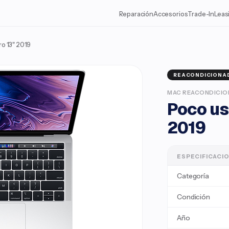
Reparación
Accesorios
Trade-In
Leas
o 13" 2019
REACONDICIONA
MAC REACONDICI
Poco us
2019
ESPECIFICACI
Categoría
Condición
Año