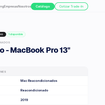
ing
Empresas
Nosotros
Catálogo
Cotizar Trade-In
1 disponible
DO
ONADOS
o - MacBook Pro 13"
ONES
Mac Reacondicionados
Reacondicionado
2019