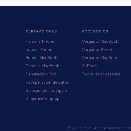
REPARACIONES
ACCESORIOS
Pantalla iPhone
Cargador MacBook
Batería iPhone
Cargador iPhone
Batería MacBook
Cargador MagSafe
Pantalla MacBook
AirPods
Reparación iPad
Todos los accesorios
Recuperación de datos
Servicio técnico Apple
Reparación laptop
© 2026 Salva Mi Máquina. Todos los derec