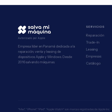
SERVICIOS
Reparación
Autorizado por Apple
Trade-In
Empresa líder en Panamá dedicada a la
Leasing
reparación, venta y leasing de
Empresas
dispositivos Apple y Windows. Desde
2016 salvando máquinas.
Catálogo
"Mac", "iPhone", "iPad", "Apple Watch" son marcas registradas de Apple Inc.