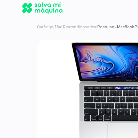
Catálogo
/
Mac Reacondicionados
/
Poco uso - MacBook Pr