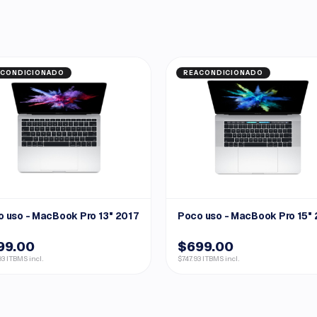
ACONDICIONADO
REACONDICIONADO
 uso - MacBook Pro 13" 2017
Poco uso - MacBook Pro 15" 
99.00
$699.00
3 ITBMS incl.
$747.93 ITBMS incl.