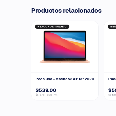
Productos relacionados
REACONDICIONADO
RE
Poco Uso - Macbook Air 13" 2020
Poco
$539.00
$5
$576.73 ITBMS incl.
$640.9