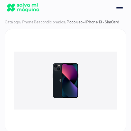
Catálogo
/
iPhone Reacondicionados
/
Poco uso - iPhone 13 - SimCard