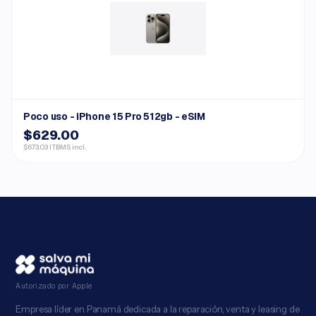
Poco uso - iPhone 15 Pro 512gb - eSIM
$629.00
$673.03 ITBMS incl.
Autorizado por Apple
Empresa líder en Panamá dedicada a la reparación, venta y leasing de