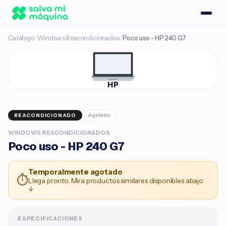
Catálogo
/
Windows Reacondicionados
/
Poco uso - HP 240 G7
Agotado
REACONDICIONADO
WINDOWS REACONDICIONADOS
Poco uso - HP 240 G7
Temporalmente agotado
⏱
Llega pronto. Mira productos similares disponibles abajo
↓
ESPECIFICACIONES