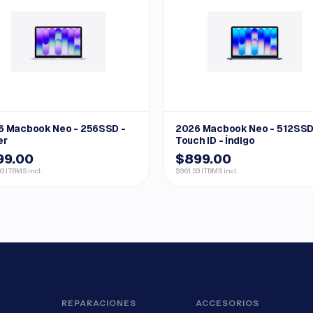
6 Macbook Neo - 256SSD -
2026 Macbook Neo - 512SSD
er
Touch ID - Índigo
99.00
$899.00
3 ITBMS incl.
$961.93 ITBMS incl.
REPARACIONES
ACCESORIOS