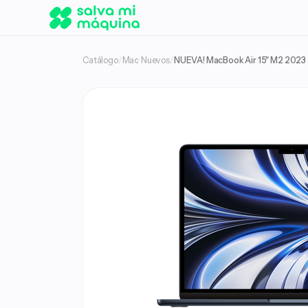
Catálogo
/
Mac Nuevos
/
NUEVA! MacBook Air 15" M2 2023