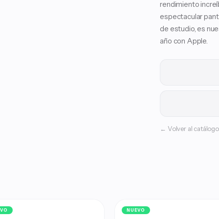
rendimiento incre
espectacular pant
de estudio, es nues
año con Apple.
← Volver al catálogo
EVO
NUEVO