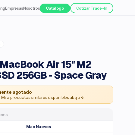
ing
Empresas
Nosotros
Catálogo
Cotizar Trade-In
o
MacBook Air 15" M2
SSD 256GB - Space Gray
ente agotado
 Mira productos similares disponibles abajo ↓
ONES
Mac Nuevos