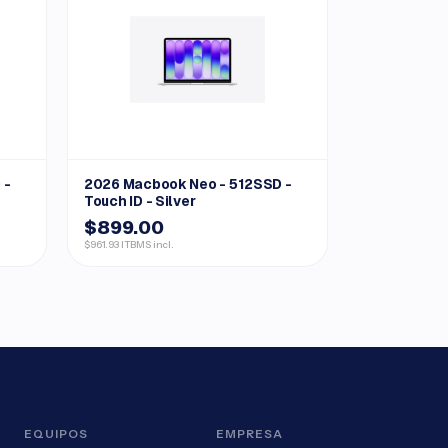
 -
2026 Macbook Neo - 512SSD -
Touch ID - Silver
$899.00
$961.93 ITBMS incl.
EQUIPOS
EMPRESA