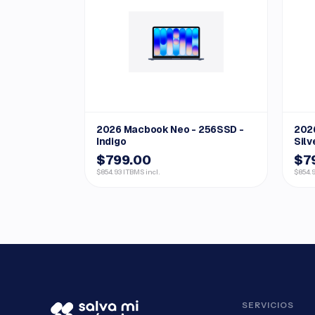
2026 Macbook Neo - 256SSD -
202
Indigo
Silv
$799.00
$7
$854.93 ITBMS incl.
$854.9
SERVICIOS