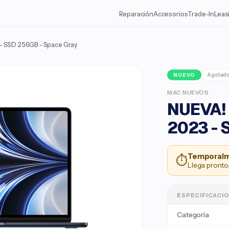
Reparación
Accesorios
Trade-In
Leas
 - SSD 256GB - Space Gray
Agotad
NUEVO
MAC NUEVOS
NUEVA! 
2023 - 
Temporalm
⏱
Llega pronto.
ESPECIFICACI
Categoría