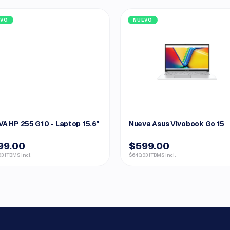
EVO
NUEVO
A HP 255 G10 - Laptop 15.6"
Nueva Asus Vivobook Go 15
99.00
$599.00
3 ITBMS incl.
$640.93 ITBMS incl.