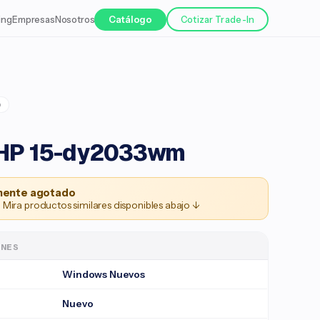
ing
Empresas
Nosotros
Catálogo
Cotizar Trade-In
o
HP 15-dy2033wm
ente agotado
 Mira productos similares disponibles abajo ↓
ONES
Windows Nuevos
Nuevo