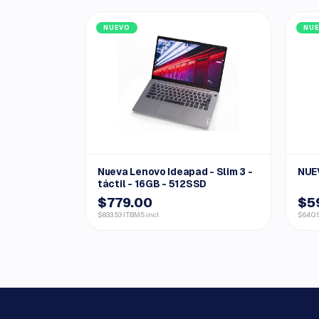
NUEVO
NU
Nueva Lenovo Ideapad - Slim 3 -
NUEV
táctil - 16GB - 512SSD
$779.00
$5
$833.53 ITBMS incl.
$640.9