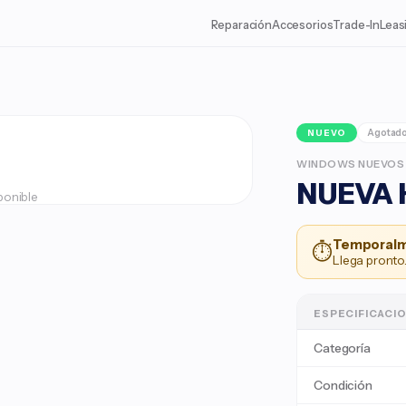
Reparación
Accesorios
Trade-In
Leas

Agotad
NUEVO
WINDOWS NUEVOS
NUEVA 
ponible
Temporalm
⏱
Llega pronto.
ESPECIFICACI
Categoría
Condición