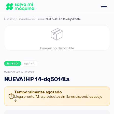
Catálogo
/
Windows Nuevos
/
NUEVA! HP 14-dq5014la
📦
Imagen no disponible
Agotado
NUEVO
WINDOWS NUEVOS
NUEVA! HP 14-dq5014la
Temporalmente agotado
⏱
Llega pronto. Mira productos similares disponibles abajo
↓