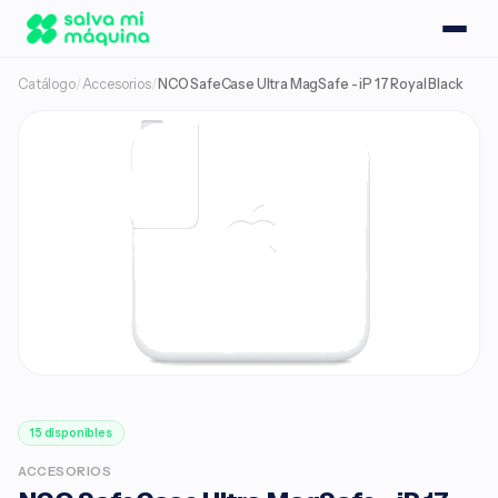
Catálogo
/
Accesorios
/
NCO SafeCase Ultra MagSafe - iP 17 Royal Black
15 disponibles
ACCESORIOS