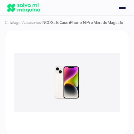
Catálogo
/
Accesorios
/
NCO SafeCase iPhone 14 Pro Morado Magsafe