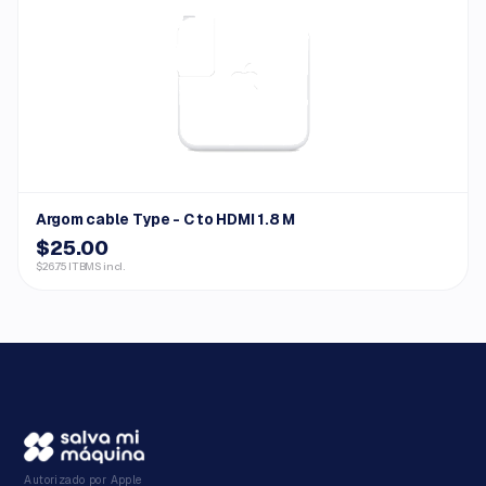
Argom cable Type - C to HDMI 1.8 M
$25.00
$26.75 ITBMS incl.
Autorizado por Apple