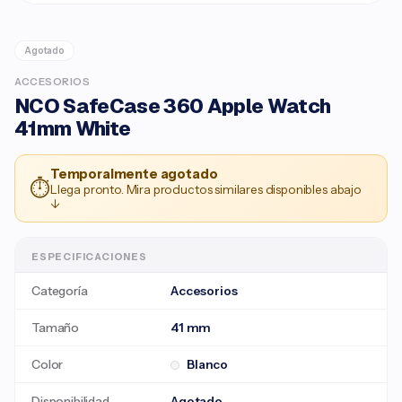
Agotado
ACCESORIOS
NCO SafeCase 360 Apple Watch
41mm White
Temporalmente agotado
⏱
Llega pronto. Mira productos similares disponibles abajo
↓
ESPECIFICACIONES
Categoría
Accesorios
Tamaño
41 mm
Color
Blanco
Disponibilidad
Agotado