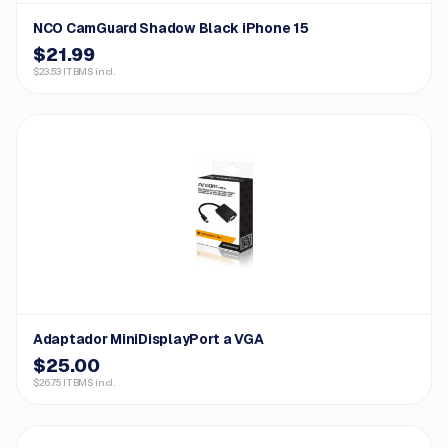
NCO CamGuard Shadow Black iPhone 15
$21.99
$23.53 ITBMS incl.
Adaptador MiniDisplayPort a VGA
$25.00
$26.75 ITBMS incl.