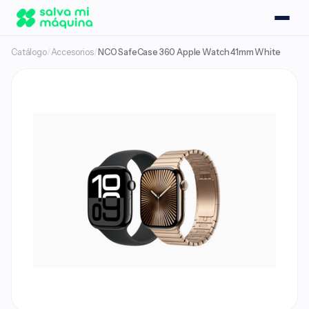
Catálogo
/
Accesorios
/
NCO SafeCase 360 Apple Watch 41mm White