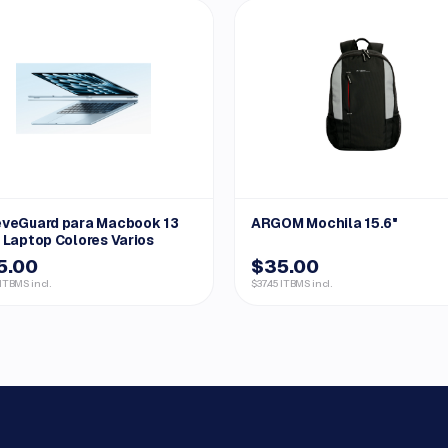
eveGuard para Macbook 13
ARGOM Mochila 15.6"
 Laptop Colores Varios
5.00
$35.00
 ITBMS incl.
$37.45 ITBMS incl.