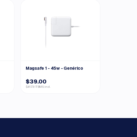
Magsafe 1 - 45w - Genérico
$39.00
$41.73 ITBMS incl.