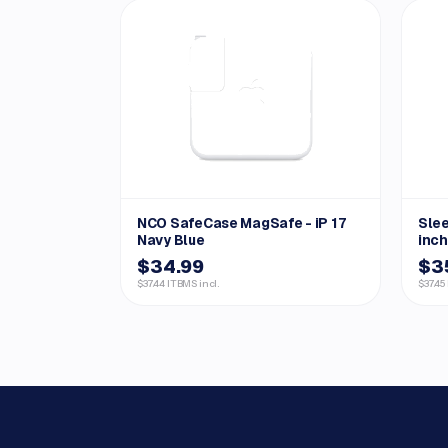
NCO SafeCase MagSafe - iP 17
Sle
Navy Blue
inch
$34.99
$3
$37.44 ITBMS incl.
$37.45