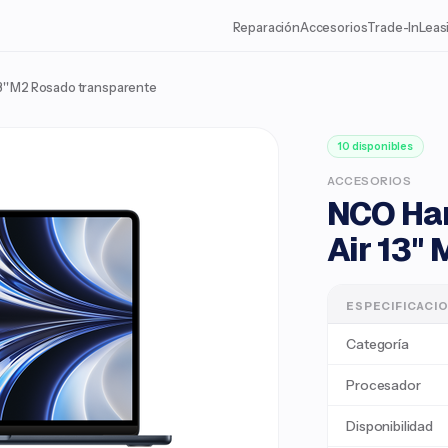
Reparación
Accesorios
Trade-In
Leas
'' M2 Rosado transparente
10 disponibles
ACCESORIOS
NCO Ha
Air 13'
ESPECIFICACI
Categoría
Procesador
Disponibilidad