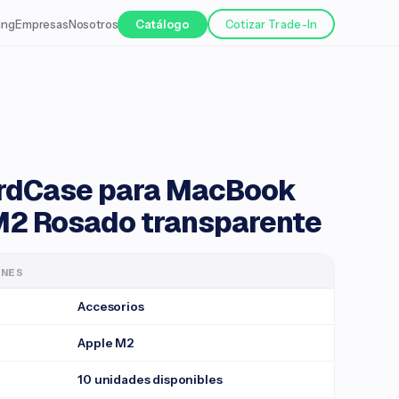
ing
Empresas
Nosotros
Catálogo
Cotizar Trade-In
rdCase para MacBook
' M2 Rosado transparente
ONES
Accesorios
Apple M2
10 unidades disponibles