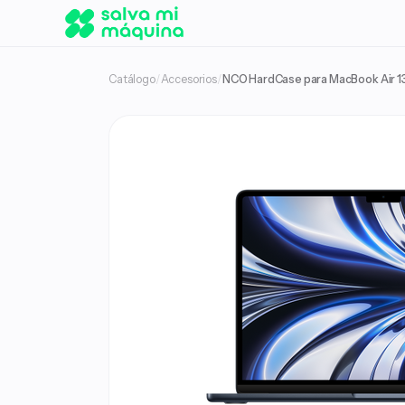
Catálogo
/
Accesorios
/
NCO HardCase para MacBook Air 13