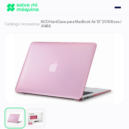
NCO HardCase para MacBook Air 13'' 2016 Rosa /
Catálogo
/
Accesorios
/
A1466