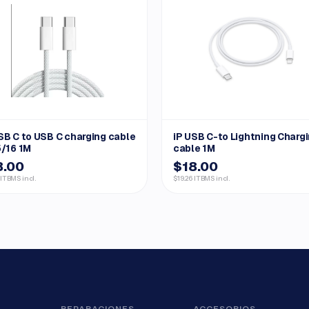
SB C to USB C charging cable
iP USB C-to Lightning Charg
5/16 1M
cable 1M
8.00
$18.00
 ITBMS incl.
$19.26 ITBMS incl.