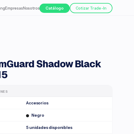
ing
Empresas
Nosotros
Catálogo
Cotizar Trade-In
mGuard Shadow Black
15
ONES
Accesorios
Negro
5 unidades disponibles