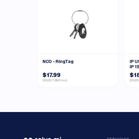
NCO - RingTag
IP U
IP 1
$17.99
$1
$19.25 ITBMS incl.
$19.26