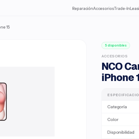
Reparación
Accesorios
Trade-In
Leas
ne 15
5 disponibles
ACCESORIOS
NCO Ca
iPhone 
ESPECIFICACI
Categoría
Color
Disponibilidad