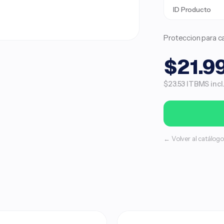
ID Producto
Proteccion para ca
$21.9
$23.53 ITBMS incl
← Volver al catálogo