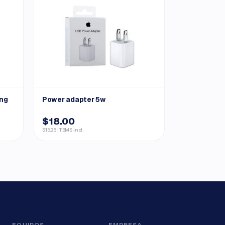
ing
Power adapter 5w
$18.00
$19.26 ITBMS incl.