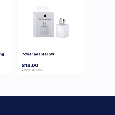
ing
Power adapter 5w
$18.00
$19.26 ITBMS incl.