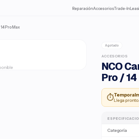
Reparación
Accesorios
Trade-In
Leas
 14 Pro Max

Agotado
ACCESORIOS
NCO Cam
ponible
Pro / 1
Temporalm
⏱
Llega pronto.
ESPECIFICACI
Categoría