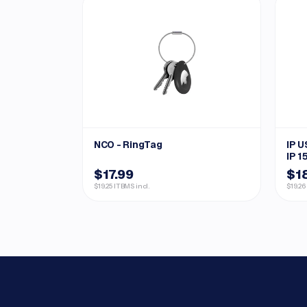
NCO - RingTag
IP U
IP 1
$17.99
$1
$19.25 ITBMS incl.
$19.26