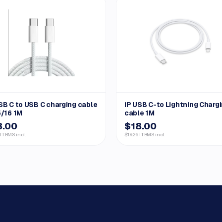
SB C to USB C charging cable
iP USB C-to Lightning Charg
5/16 1M
cable 1M
8.00
$18.00
 ITBMS incl.
$19.26 ITBMS incl.