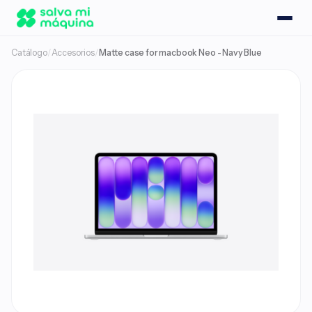
Catálogo
/
Accesorios
/
Matte case for macbook Neo - Navy Blue