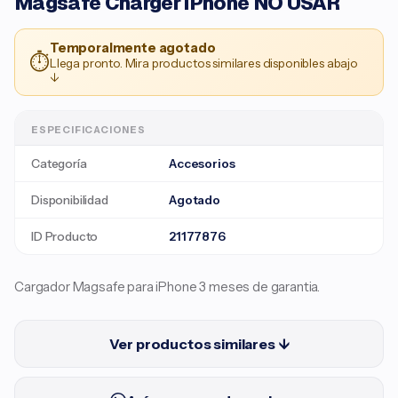
Magsafe Charger iPhone NO USAR
Temporalmente agotado
⏱
Llega pronto. Mira productos similares disponibles abajo
↓
ESPECIFICACIONES
Categoría
Accesorios
Disponibilidad
Agotado
ID Producto
21177876
Cargador Magsafe para iPhone 3 meses de garantia.
Ver productos similares ↓