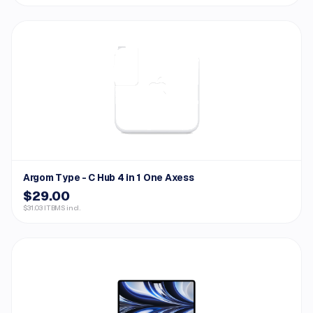
Argom Type - C Hub 4 in 1 One Axess
$29.00
$31.03 ITBMS incl.