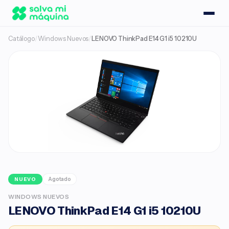
Catálogo
/
Windows Nuevos
/
LENOVO ThinkPad E14 G1 i5 10210U
Agotado
NUEVO
WINDOWS NUEVOS
LENOVO ThinkPad E14 G1 i5 10210U