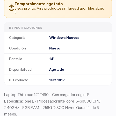
Temporalmente agotado
⏱
Llega pronto. Mira productos similares disponibles abajo
↓
ESPECIFICACIONES
Categoría
Windows Nuevos
Condición
Nuevo
Pantalla
14"
Disponibilidad
Agotado
ID Producto
16591817
Laptop Thinkpad 14" T460 - Con cargador original!
Especificaciones: - Procesador Intel core i5-6300U CPU
2.40GHz - 8GB RAM - 256G DISCO Nvme Garantía de 6
meses.