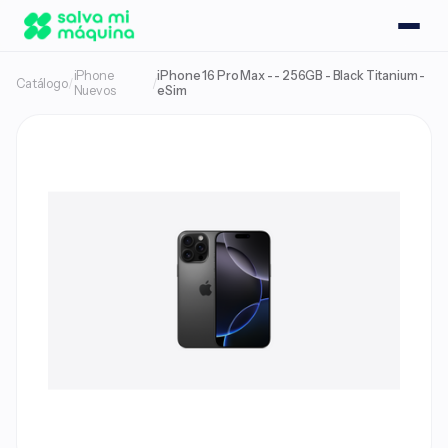
iPhone
iPhone 16 Pro Max - - 256GB - Black Titanium -
Catálogo
/
/
Nuevos
eSim