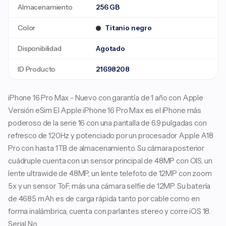
Almacenamiento
256 GB
Color
Titanio negro
Disponibilidad
Agotado
ID Producto
21698208
iPhone 16 Pro Max - Nuevo con garantía de 1 año con Apple
Versión eSim El Apple iPhone 16 Pro Max es el iPhone más
poderoso de la serie 16 con una pantalla de 6.9 pulgadas con
refresco de 120Hz y potenciado por un procesador Apple A18
Pro con hasta 1TB de almacenamiento. Su cámara posterior
cuádruple cuenta con un sensor principal de 48MP con OIS, un
lente ultrawide de 48MP, un lente telefoto de 12MP con zoom
5x y un sensor ToF, más una cámara selfie de 12MP. Su batería
de 4685 mAh es de carga rápida tanto por cable como en
forma inalámbrica, cuenta con parlantes stereo y corre iOS 18.
Serial No.