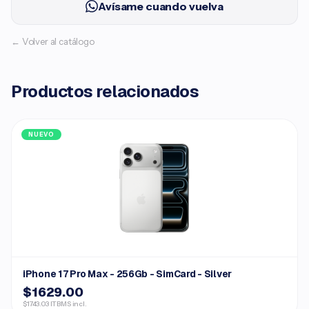
Avísame cuando vuelva
← Volver al catálogo
Productos relacionados
NUEVO
iPhone 17 Pro Max - 256Gb - SimCard - Silver
$1629.00
$1743.03 ITBMS incl.