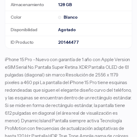
Almacenamiento
128 GB
Color
Blanco
Disponibilidad
Agotado
ID Producto
20144477
iPhone 15 Pro - Nuevo con garantía de 1 año con Apple Version
eSIM Serial No. Pantalla Super Retina XDR Pantalla OLED de 6.1
pulgadas (diagonal) sin marco Resolución de 2556 x 1179
pixeles a 460 ppi La pantalla del iPhone 15 Pro tiene esquinas
redondeadas que siguen el elegante diseño curvo del teléfono,
y las esquinas se encuentran dentro de un rectángulo estándar.
Si se mide en forma de rectángulo estándar, la pantalla tiene
6.12 pulgadas en diagonal (el área real de visualización es
menor). Dynamic Island Pantalla siempre activa Tecnología
ProMotion con frecuencias de actualización adaptativas de
hasta 120 Hz Pantalla HDR True Tone Amplia gama de colores