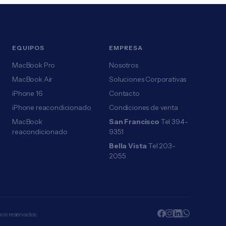
EQUIPOS
EMPRESA
MacBook Pro
Nosotros
MacBook Air
Soluciones Corporativas
iPhone 16
Contacto
iPhone reacondicionado
Condiciones de venta
MacBook
San Francisco
Tel 394-
reacondicionado
9351
Bella Vista
Tel 203-
2055
hos reservados.