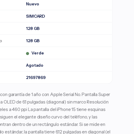
Nuevo
SIMCARD
128 GB
o
128 GB
Verde
Agotado
21697869
con garantía de 1 año con Apple Serial No. Pantalla Super
la OLED de 6.1 pulgadas (diagonal) sin marco Resolución
eles a 460 ppi La pantalla del iPhone 15 tiene esquinas
guen el elegante diseño curvo del teléfono, y las
ntran dentro de un rectángulo estándar. Si se mide en
o estándar, la pantalla tiene 6.12 pulgadas en diagonal (el