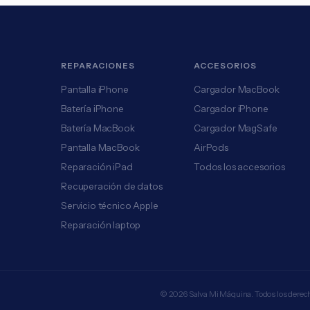
REPARACIONES
ACCESORIOS
Pantalla iPhone
Cargador MacBook
Batería iPhone
Cargador iPhone
Batería MacBook
Cargador MagSafe
Pantalla MacBook
AirPods
Reparación iPad
Todos los accesorios
Recuperación de datos
Servicio técnico Apple
Reparación laptop
© 2026 Salva Mi Máquina. Todos los derec