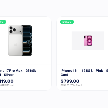
EVO
NUEVO
ne 17 Pro Max - 256Gb -
iPhone 16 - - 128GB - Pink - 
 - Silver
Card
419.00
$799.00
33 ITBMS incl.
$854.93 ITBMS incl.