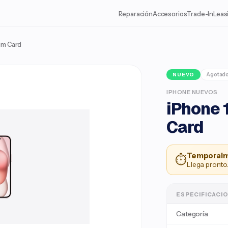
Reparación
Accesorios
Trade-In
Leas
Sim Card
Agotad
NUEVO
IPHONE NUEVOS
iPhone 1
Card
Temporalm
⏱
Llega pronto.
ESPECIFICACI
Categoría