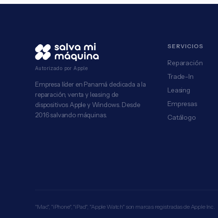
SERVICIOS
Reparación
Autorizado por Apple
Trade-In
Empresa líder en Panamá dedicada a la
Leasing
reparación, venta y leasing de
Empresas
dispositivos Apple y Windows. Desde
2016 salvando máquinas.
Catálogo
"Mac", "iPhone", "iPad", "Apple Watch" son marcas registradas de Apple Inc.