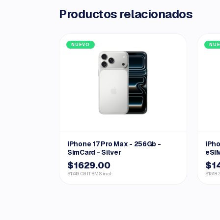
Productos relacionados
NUEVO
NU
iPhone 17 Pro Max - 256Gb -
iPho
SimCard - Silver
eSIM
$1629.00
$1
$1743.03 ITBMS incl.
$1518.