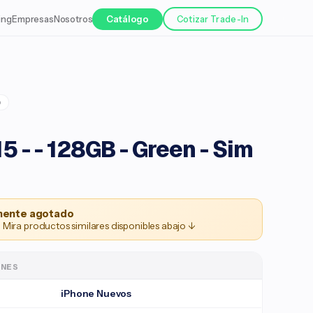
ing
Empresas
Nosotros
Catálogo
Cotizar Trade-In
o
5 - - 128GB - Green - Sim
ente agotado
 Mira productos similares disponibles abajo ↓
ONES
iPhone Nuevos