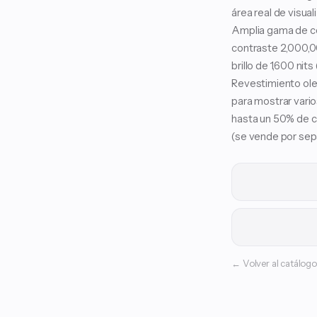
área real de visua
Amplia gama de co
contraste 2,000,00
brillo de 1,600 nit
Revestimiento oleo
para mostrar vari
hasta un 50% de c
(se vende por sep
← Volver al catálogo