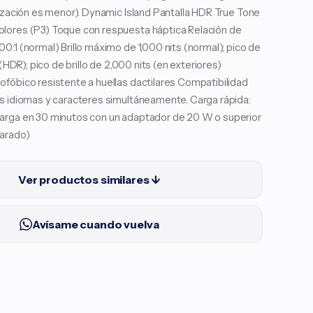
lización es menor). Dynamic Island Pantalla HDR True Tone
lores (P3) Toque con respuesta háptica Relación de
0:1 (normal) Brillo máximo de 1,000 nits (normal); pico de
s (HDR); pico de brillo de 2,000 nits (en exteriores)
fóbico resistente a huellas dactilares Compatibilidad
os idiomas y caracteres simultáneamente. Carga rápida:
arga en 30 minutos con un adaptador de 20 W o superior
arado)
Ver productos similares ↓
Avísame cuando vuelva