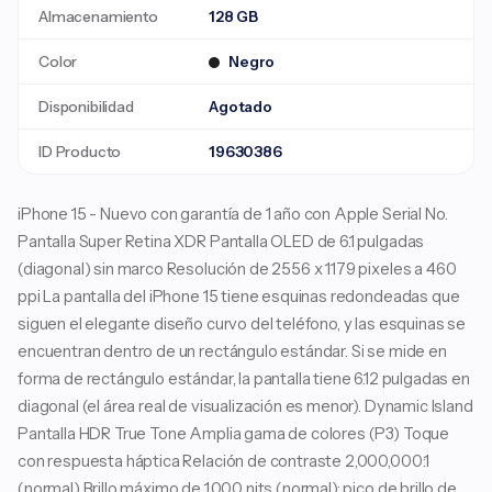
Almacenamiento
128 GB
Color
Negro
Disponibilidad
Agotado
ID Producto
19630386
iPhone 15 - Nuevo con garantía de 1 año con Apple Serial No.
Pantalla Super Retina XDR Pantalla OLED de 6.1 pulgadas
(diagonal) sin marco Resolución de 2556 x 1179 pixeles a 460
ppi La pantalla del iPhone 15 tiene esquinas redondeadas que
siguen el elegante diseño curvo del teléfono, y las esquinas se
encuentran dentro de un rectángulo estándar. Si se mide en
forma de rectángulo estándar, la pantalla tiene 6.12 pulgadas en
diagonal (el área real de visualización es menor). Dynamic Island
Pantalla HDR True Tone Amplia gama de colores (P3) Toque
con respuesta háptica Relación de contraste 2,000,000:1
(normal) Brillo máximo de 1,000 nits (normal); pico de brillo de