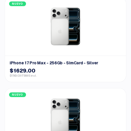
NUEVO
iPhone 17 Pro Max - 256Gb - SimCard - Silver
$1629.00
$1743.03 ITBMS incl.
NUEVO