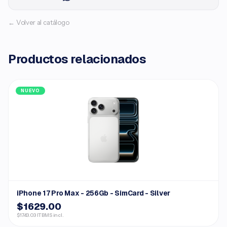
← Volver al catálogo
Productos relacionados
NUEVO
iPhone 17 Pro Max - 256Gb - SimCard - Silver
$1629.00
$1743.03 ITBMS incl.