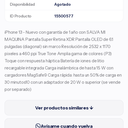
Disponibilidad
Agotado
ID Producto
15500577
iPhone 13 - Nuevo con garantía de 1 año con SALVA MI
MAQUINA Pantalla Super Retina XDR Pantalla OLED de 6.1
pulgadas (diagonal) sin marco Resolución de 2532 x 1170
pixeles a 460 ppi True Tone Amplia gama de colores (P3)
Toque con respuesta háptica Batería de iones de litio
recargable integrada Carga inalámbrica de hasta 15 W con
cargadores MagSafe9 Carga rápida: hasta un 50% de carga en
30 minutos10 con un adaptador de 20 W o superior (se vende
por separado)
Ver productos similares ↓
Avísame cuando vuelva