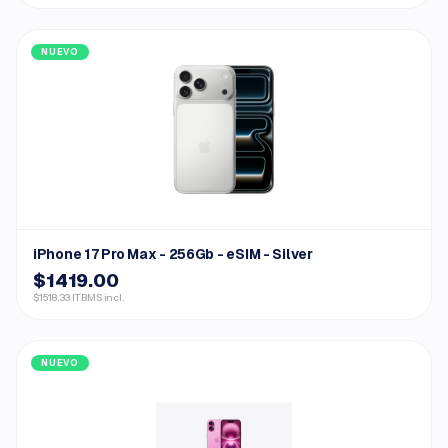
NUEVO
iPhone 17 Pro Max - 256Gb - eSIM - Silver
$1419.00
$1518.33 ITBMS incl.
NUEVO