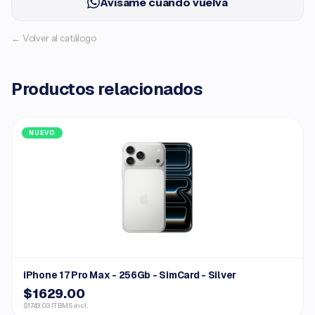
Avísame cuando vuelva
← Volver al catálogo
Productos relacionados
NUEVO
iPhone 17 Pro Max - 256Gb - SimCard - Silver
$1629.00
$1743.03 ITBMS incl.