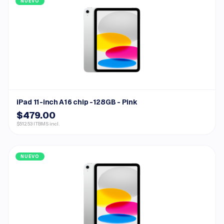
NUEVO
iPad 11-inch A16 chip -128GB - Pink
$479.00
$512.53 ITBMS incl.
NUEVO