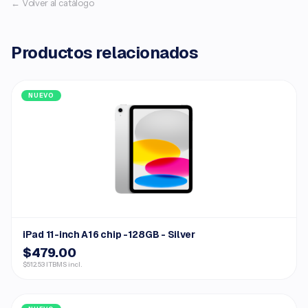
← Volver al catálogo
Productos relacionados
NUEVO
iPad 11-inch A16 chip -128GB - Silver
$479.00
$512.53 ITBMS incl.