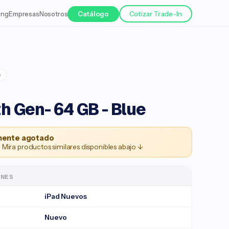
ing
Empresas
Nosotros
Catálogo
Cotizar Trade-In
o
h Gen- 64 GB - Blue
ente agotado
 Mira productos similares disponibles abajo ↓
ONES
iPad Nuevos
Nuevo