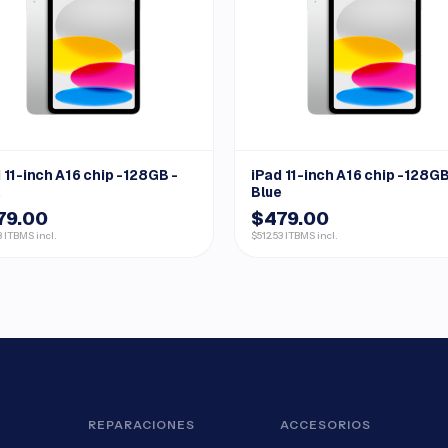
 11-inch A16 chip -128GB -
iPad 11-inch A16 chip -128GB
k
Blue
79.00
$479.00
3 ITBMS incl.
$512.53 ITBMS incl.
REPARACIONES
ACCESORIOS