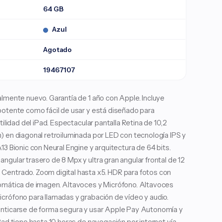
64 GB
Azul
Agotado
19467107
almente nuevo. Garantía de 1 año con Apple. Incluye
potente como fácil de usar y está diseñado para
atilidad del iPad. Espectacular pantalla Retina de 10,2
) en diagonal retroiluminada por LED con tecnología IPS y
A13 Bionic con Neural Engine y arquitectura de 64 bits.
ngular trasero de 8 Mpx y ultra gran angular frontal de 12
Centrado. Zoom digital hasta x5. HDR para fotos con
tomática de imagen. Altavoces y Micrófono. Altavoces
crófono para llamadas y grabación de vídeo y audio.
enticarse de forma segura y usar Apple Pay Autonomía y