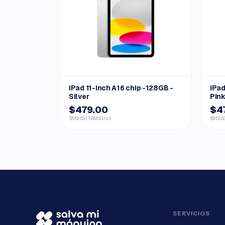
iPad 11-inch A16 chip -128GB -
iPad
Silver
Pin
$479.00
$4
$512.53 ITBMS incl.
$512.5
SERVICIOS