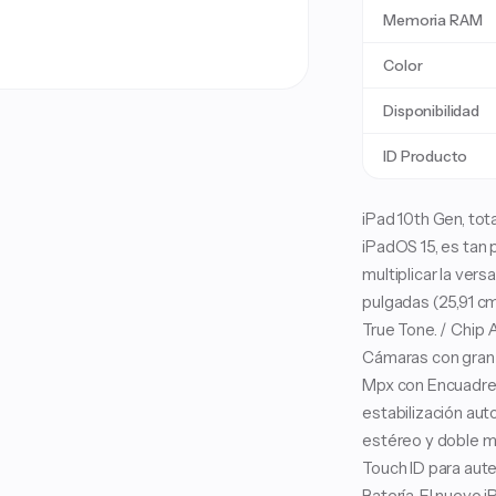
Memoria RAM
Color
Disponibilidad
ID Producto
iPad 10th Gen, tot
iPadOS 15, es tan 
multiplicar la vers
pulgadas (25,91 cm
True Tone. / Chip 
Cámaras con gran a
Mpx con Encuadre 
estabilización au
estéreo y doble mi
Touch ID para aut