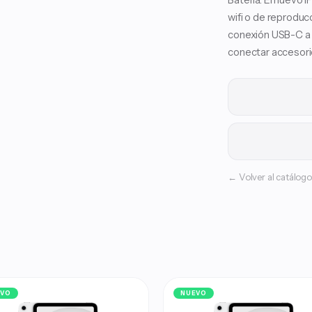
Batería. El nuevo 
wifi o de reproduc
conexión USB-C a u
conectar accesori
← Volver al catálogo
EVO
NUEVO