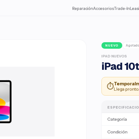
Reparación
Accesorios
Trade-In
Leas
Agotad
NUEVO
IPAD NUEVOS
iPad 10t
Temporalm
⏱
Llega pronto.
ESPECIFICACI
Categoría
Condición