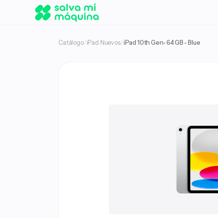
Catálogo
/
iPad Nuevos
/
iPad 10th Gen- 64 GB - Blue