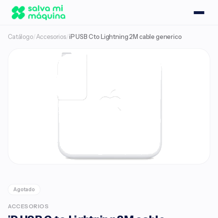
Catálogo
/
Accesorios
/
iP USB C to Lightning 2M cable generico
Agotado
ACCESORIOS