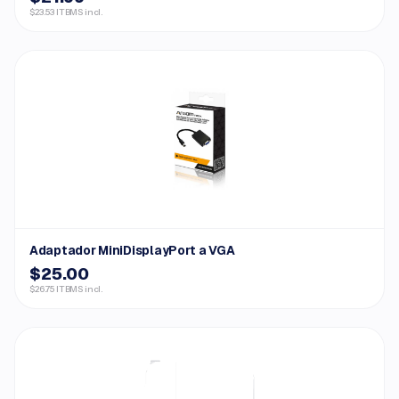
$23.53 ITBMS incl.
Adaptador MiniDisplayPort a VGA
$25.00
$26.75 ITBMS incl.