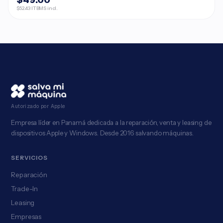
$52.43 ITBMS incl.
Autorizado por Apple
Empresa líder en Panamá dedicada a la reparación, venta y leasing de
dispositivos Apple y Windows. Desde 2016 salvando máquinas.
SERVICIOS
Reparación
Trade-In
Leasing
Empresas