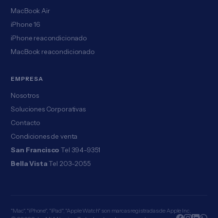
MacBook Air
iPhone 16
iPhone reacondicionado
MacBook reacondicionado
EMPRESA
Nosotros
Soluciones Corporativas
Contacto
Condiciones de venta
San Francisco
Tel 394-9351
Bella Vista
Tel 203-2055
"Mac", "iPhone", "iPad", "Apple Watch" son marcas registradas de Apple Inc.