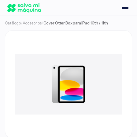
Catálogo
/
Accesorios
/
Cover Otter Box para iPad 10th / 11th