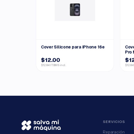
Cover Silicone para iPhone 16e
Cove
Pro
$12.00
$1
$12.84 ITBMS incl.
$12.84
SERVICIOS
Reparación