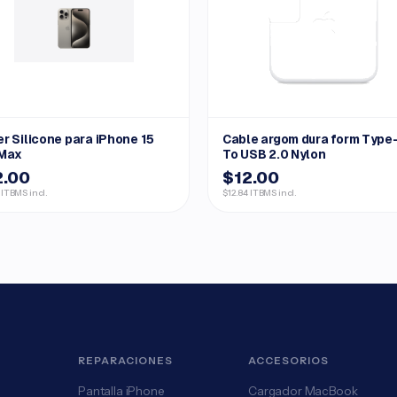
r Silicone para iPhone 15
Cable argom dura form Type
 Max
To USB 2.0 Nylon
2.00
$12.00
 ITBMS incl.
$12.84 ITBMS incl.
REPARACIONES
ACCESORIOS
Pantalla iPhone
Cargador MacBook