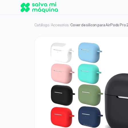
Catálogo
/
Accesorios
/
Cover de silicon para AirPods Pro 