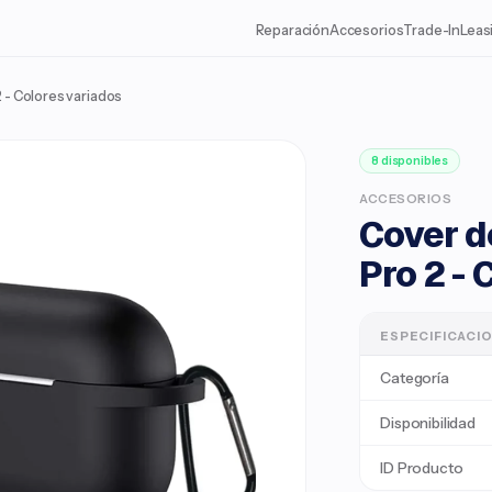
Reparación
Accesorios
Trade-In
Leas
2 - Colores variados
8 disponibles
ACCESORIOS
Cover d
Pro 2 - 
ESPECIFICACI
Categoría
Disponibilidad
ID Producto