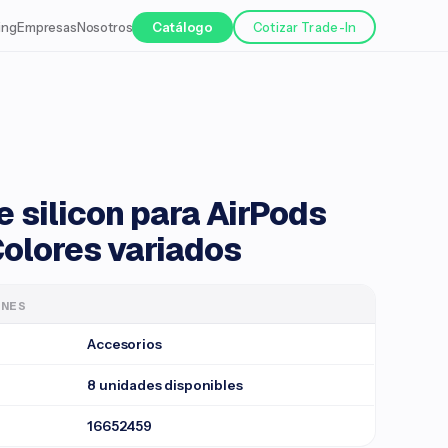
ing
Empresas
Nosotros
Catálogo
Cotizar Trade-In
e silicon para AirPods
Colores variados
ONES
Accesorios
8 unidades disponibles
16652459