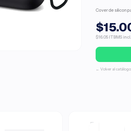
Cover de silicon p
$15.0
$16.05 ITBMS incl
← Volver al catálogo