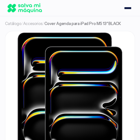
Catálogo
/
Accesorios
/
Cover Agenda para iPad Pro M5 13" BLACK