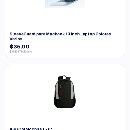
SleeveGuard para Macbook 13 inch Laptop Colores
Varios
$35.00
$37.45 ITBMS incl.
ARGOM Mochila 15.6"