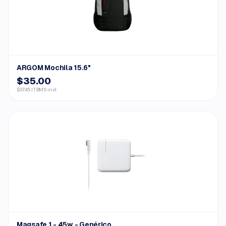
ARGOM Mochila 15.6"
$35.00
$37.45 ITBMS incl.
Magsafe 1 - 45w - Genérico