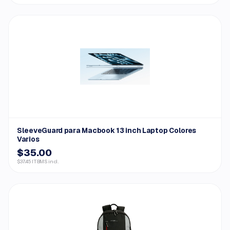
SleeveGuard para Macbook 13 inch Laptop Colores
Varios
$35.00
$37.45 ITBMS incl.