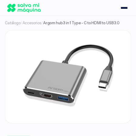
Catálogo
/
Accesorios
/
Argom hub 3 in 1 Type - C to HDMI to USB 3.0