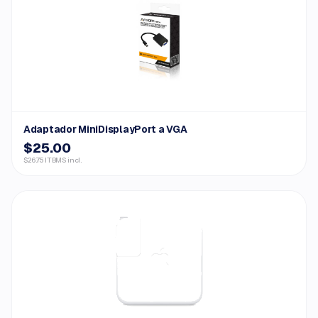
Adaptador MiniDisplayPort a VGA
$25.00
$26.75 ITBMS incl.