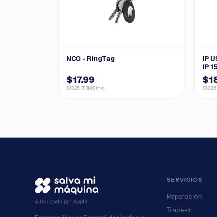
NCO - RingTag
IP U
IP 1
$17.99
$1
$19.25 ITBMS incl.
$19.26
SERVICIOS
Reparación
Autorizado por Apple
Trade-In