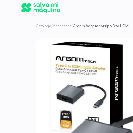
Catálogo
/
Accesorios
/
Argom Adaptador tipo C to HDMI