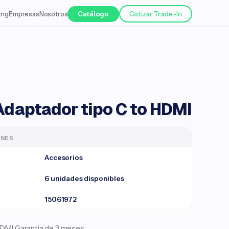
ing
Empresas
Nosotros
Catálogo
Cotizar Trade-In
daptador tipo C to HDMI
ONES
Accesorios
6 unidades disponibles
15061972
HDMI Garantia de 3 meses