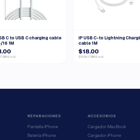
SB C to USB C charging cable
iP USB C-to Lightning Charg
5/16 1M
cable 1M
8.00
$18.00
 ITBMS incl.
$19.26 ITBMS incl.
REPARACIONES
ACCESORIOS
Pantalla iPhone
Cargador MacBook
Batería iPhone
Cargador iPhone