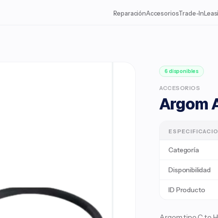
Reparación
Accesorios
Trade-In
Leas
6 disponibles
ACCESORIOS
Argom A
ESPECIFICACI
Categoría
Disponibilidad
ID Producto
Argom tipo C to 