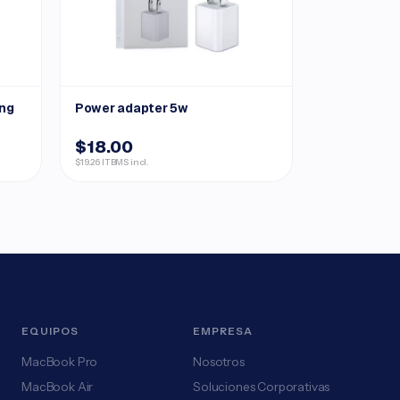
ing
Power adapter 5w
$18.00
$19.26 ITBMS incl.
EQUIPOS
EMPRESA
MacBook Pro
Nosotros
MacBook Air
Soluciones Corporativas