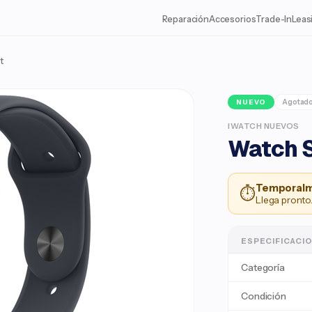
Reparación
Accesorios
Trade-In
Leas
t
Agotad
NUEVO
IWATCH NUEVOS
Watch S
Temporalm
⏱
Llega pronto.
ESPECIFICACI
Categoría
Condición