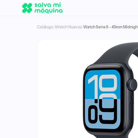
Catálogo
/
iWatch Nuevos
/
Watch Serie 9 - 45mm Midnigh