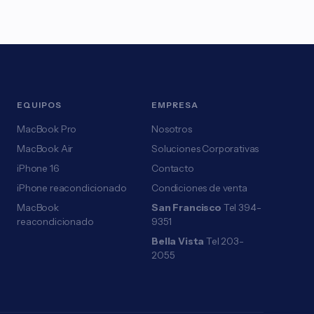
EQUIPOS
EMPRESA
MacBook Pro
Nosotros
MacBook Air
Soluciones Corporativas
iPhone 16
Contacto
iPhone reacondicionado
Condiciones de venta
MacBook
San Francisco
Tel 394-
reacondicionado
9351
Bella Vista
Tel 203-
2055