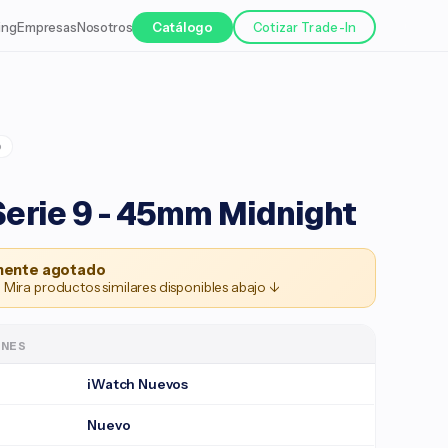
ing
Empresas
Nosotros
Catálogo
Cotizar Trade-In
o
erie 9 - 45mm Midnight
ente agotado
 Mira productos similares disponibles abajo ↓
ONES
iWatch Nuevos
Nuevo