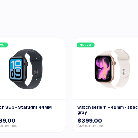
EVO
NUEVO
h SE 3 - Starlight 44MM
watch serie 11 - 42mm - spa
gray
89.00
$399.00
3 ITBMS incl.
$426.93 ITBMS incl.