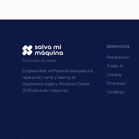
SERVICIOS
Reparación
Autorizado por Apple
Trade-In
Empresa líder en Panamá dedicada a la
Leasing
reparación, venta y leasing de
Empresas
dispositivos Apple y Windows. Desde
2016 salvando máquinas.
Catálogo