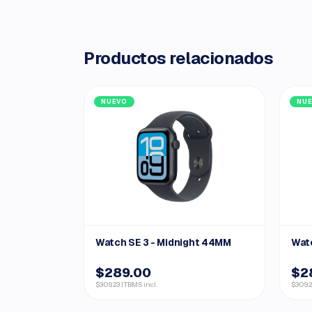
Productos relacionados
NUEVO
NU
Watch SE 3 - Midnight 44MM
Watc
$289.00
$2
$309.23 ITBMS incl.
$309.2