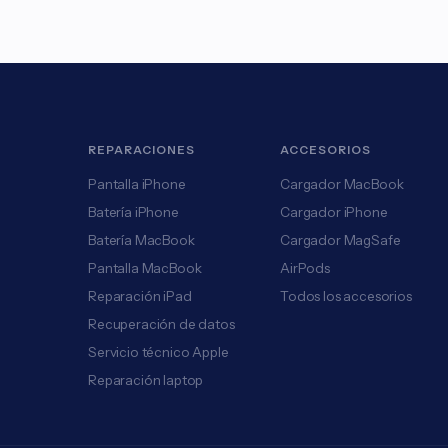
REPARACIONES
ACCESORIOS
Pantalla iPhone
Cargador MacBook
Batería iPhone
Cargador iPhone
Batería MacBook
Cargador MagSafe
Pantalla MacBook
AirPods
Reparación iPad
Todos los accesorios
Recuperación de datos
Servicio técnico Apple
Reparación laptop