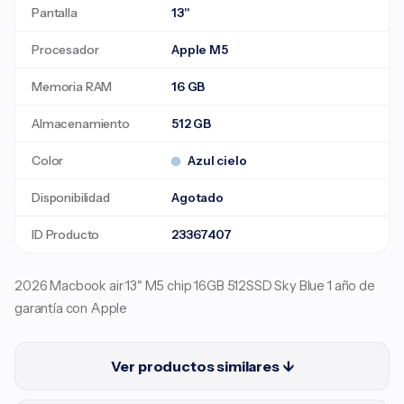
Pantalla
13"
Procesador
Apple M5
Memoria RAM
16 GB
Almacenamiento
512 GB
Color
Azul cielo
Disponibilidad
Agotado
ID Producto
23367407
2026 Macbook air 13" M5 chip 16GB 512SSD Sky Blue 1 año de
garantía con Apple
Ver productos similares ↓