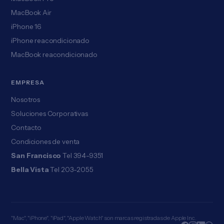
MacBook Air
iPhone 16
iPhone reacondicionado
MacBook reacondicionado
EMPRESA
Nosotros
Soluciones Corporativas
Contacto
Condiciones de venta
San Francisco
Tel 394-9351
Bella Vista
Tel 203-2055
"Mac", "iPhone", "iPad", "Apple Watch" son marcas registradas de Apple Inc.