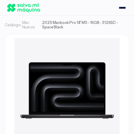
Mac
2025 Macbook Pro 14" M5 - 16GB - 512SSD -
Catálogo
/
/
Nuevos
Space Black