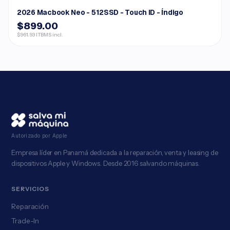
2026 Macbook Neo - 512SSD - Touch ID - Índigo
$899.00
$961.93 ITBMS incl.
Autorizado por Apple
Empresa líder en Panamá dedicada a la reparación, venta y leasing de
dispositivos Apple y Windows. Desde 2016 salvando máquinas.
SERVICIOS
Reparación
Trade-In