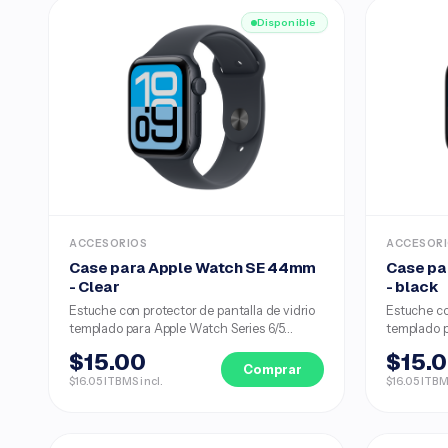
Disponible
ACCESORIOS
ACCESOR
Case para Apple Watch SE 44mm
Case pa
- Clear
- black
Estuche con protector de pantalla de vidrio
Estuche co
templado para Apple Watch Series 6/5...
templado p
$15.00
$15.
Comprar
$16.05 ITBMS incl.
$16.05 ITBM