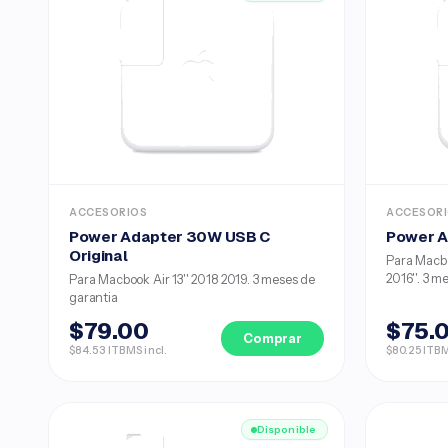
ACCESORIOS
ACCESOR
Power Adapter 30W USB C
Power A
Original
Para Macbo
2016''. 3 
Para Macbook Air 13'' 2018 2019. 3 meses de
garantia
$79.00
$75.
Comprar
$84.53 ITBMS incl.
$80.25 ITBM
Disponible