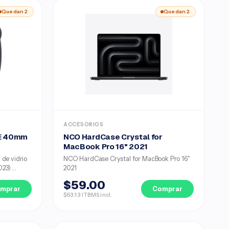
Quedan 2
Quedan 2
ACCESORIOS
SE 40mm
NCO HardCase Crystal for
MacBook Pro 16" 2021
 de vidrio
NCO HardCase Crystal for MacBook Pro 16"
3) ...
2021
$59.00
mprar
Comprar
$63.13 ITBMS incl.