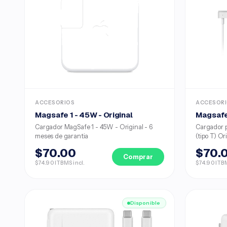
ACCESORIOS
ACCESOR
Magsafe 1 - 45W - Original
Magsafe 
Cargador MagSafe 1 - 45W - Original - 6
Cargador 
meses de garantia
(tipo T) Or
$70.00
$70.
Comprar
$74.90 ITBMS incl.
$74.90 ITBM
Disponible