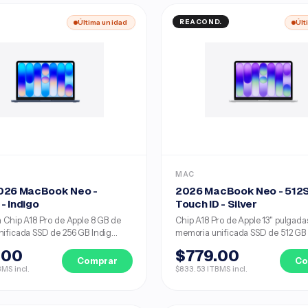
Última unidad
REACOND.
Últ
MAC
026 MacBook Neo -
2026 MacBook Neo - 512
- Indigo
Touch ID - Silver
a Chip A18 Pro de Apple 8 GB de
Chip A18 Pro de Apple 13" pulgada
ificada SSD de 256 GB Indig...
memoria unificada SSD de 512 GB Si
.00
$779.00
Comprar
Co
MS incl.
$833.53 ITBMS incl.