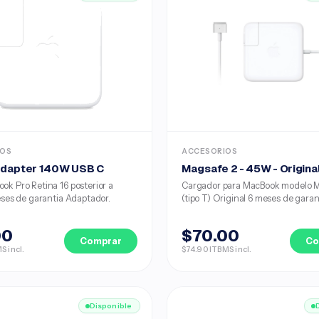
IOS
ACCESORIOS
dapter 140W USB C
Magsafe 2 - 45W - Origina
ok Pro Retina 16 posterior a
Cargador para MacBook modelo 
meses de garantia Adaptador.
(tipo T) Original 6 meses de garan
00
$70.00
Comprar
Co
S incl.
$74.90 ITBMS incl.
Disponible