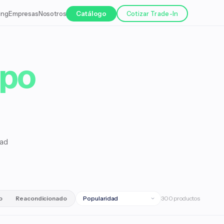
ing
Empresas
Nosotros
Catálogo
Cotizar Trade-In
ipo
dad
o
Reacondicionado
300 productos