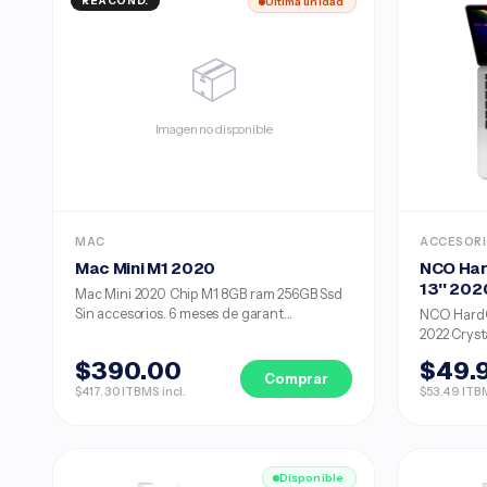
REACOND.
Última unidad
📦
Imagen no disponible
MAC
ACCESOR
Mac Mini M1 2020
NCO Har
13'' 202
Mac Mini 2020 Chip M1 8GB ram 256GB Ssd
Sin accesorios. 6 meses de garant...
NCO HardC
2022 Cryst
$390.00
$49.
Comprar
$417.30 ITBMS incl.
$53.49 ITBM
Disponible