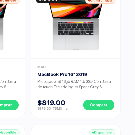
ima unidad
REACOND.
Última unidad
MAC
MacBook Pro 16" 2019
Con Barra
Procesador i9 16gb RAM 1tb SSD Con Barra
 6...
de touch Teclado ingles Space Grey 6...
$819.00
mprar
Comprar
$876.33 ITBMS incl.
Disponible
Disponible