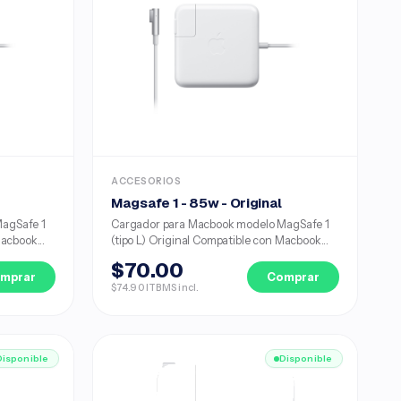
ACCESORIOS
l
Magsafe 1 - 85w - Original
agSafe 1
Cargador para Macbook modelo MagSafe 1
acbook...
(tipo L) Original Compatible con Macbook...
$70.00
mprar
Comprar
$74.90 ITBMS incl.
Disponible
Disponible