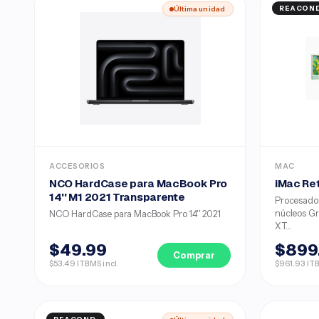
Última unidad
REACOND
ACCESORIOS
MAC
NCO HardCase para MacBook Pro
iMac Ret
14'' M1 2021 Transparente
Procesador
núcleos G
NCO HardCase para MacBook Pro 14'' 2021
XT...
$49.99
$899
Comprar
$53.49 ITBMS incl.
$961.93 ITB