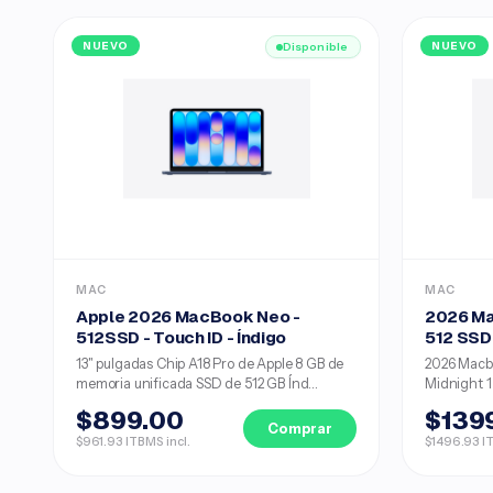
NUEVO
Disponible
NUEVO
MAC
MAC
Apple 2026 MacBook Neo -
2026 Ma
512SSD - Touch ID - Índigo
512 SSD 
13" pulgadas Chip A18 Pro de Apple 8 GB de
2026 Macbo
memoria unificada SSD de 512 GB Índ...
Midnight 1
$899.00
$139
Comprar
$961.93 ITBMS incl.
$1496.93 IT