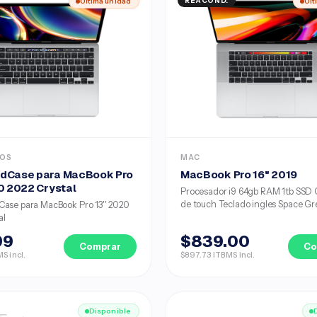
Última unidad
REACOND.
Últ
IOS
MAC
dCase para MacBook Pro
MacBook Pro 16" 2019
0 2022 Crystal
Procesador i9 64gb RAM 1tb SSD 
de touch Teclado ingles Space Grey
ase para MacBook Pro 13'' 2020
al
99
$839.00
Comprar
Co
S incl.
$897.73 ITBMS incl.
Disponible