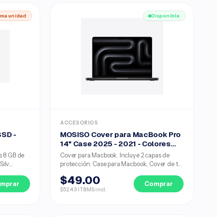
ima unidad
Disponible
ACCESORIOS
SSD -
MOSISO Cover para MacBook Pro
14" Case 2025 - 2021 - Colores…
s 8 GB de
Cover para Macbook. Incluye 2 capas de
lv...
protección: Case para Macbook, Cover de t...
$49.00
mprar
Comprar
$52.43 ITBMS incl.