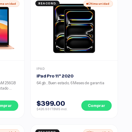
ima unidad
REACOND.
Última unidad
IPAD
iPad Pro 11" 2020
RAM 256GB
64 gb , Buen estado, 6 Meses de garantia
ado ...
$399.00
mprar
Comprar
$426.93 ITBMS incl.