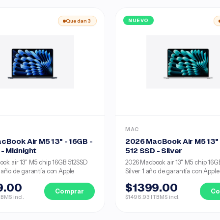
Quedan 3
NUEVO
MAC
cBook Air M5 13" - 16GB -
2026 MacBook Air M5 13" 
- Midnight
512 SSD - Silver
ok air 13" M5 chip 16GB 512SSD
2026 Macbook air 13" M5 chip 16G
 año de garantía con Apple
Silver 1 año de garantía con Apple
9.00
$1399.00
Comprar
Co
BMS incl.
$1496.93 ITBMS incl.