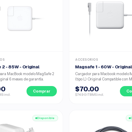
IOS
ACCESORIOS
2 - 85W - Original
Magsafe 1 - 60W - Origina
para MacBook modelo MagSafe 2
Cargador para Macbook modelo M
iginal 6 meses de garantía.
(tipo L) Original Compatible con M
00
$70.00
Comprar
Co
S incl.
$74.90 ITBMS incl.
Disponible