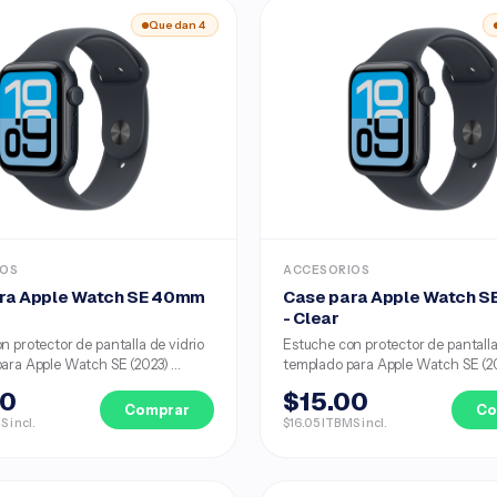
Quedan 4
IOS
ACCESORIOS
ra Apple Watch SE 40mm
Case para Apple Watch 
- Clear
n protector de pantalla de vidrio
Estuche con protector de pantalla
ara Apple Watch SE (2023) ...
templado para Apple Watch SE (202
00
$15.00
Comprar
Co
S incl.
$16.05 ITBMS incl.