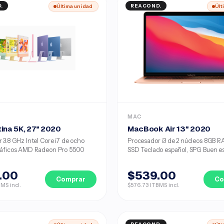
.
Última unidad
REACOND.
Últ
MAC
ina 5K, 27" 2020
MacBook Air 13" 2020
 3.8 GHz Intel Core i7 de ocho
Procesador i3 de 2 núcleos 8GB 
ráficos AMD Radeon Pro 5500
SSD Teclado español, SPG Buen est
.00
$539.00
Comprar
Co
MS incl.
$576.73 ITBMS incl.