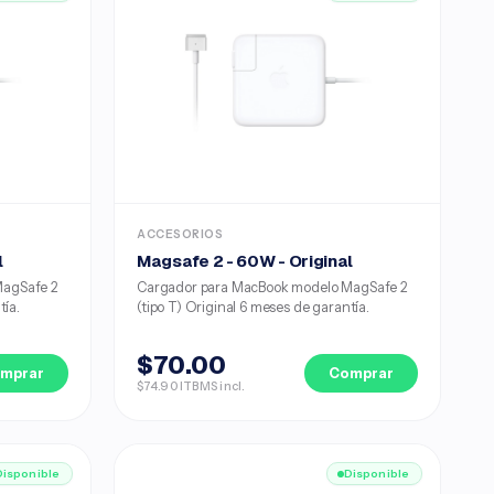
ACCESORIOS
l
Magsafe 2 - 60W - Original
MagSafe 2
Cargador para MacBook modelo MagSafe 2
tía.
(tipo T) Original 6 meses de garantía.
$70.00
mprar
Comprar
$74.90 ITBMS incl.
Disponible
Disponible