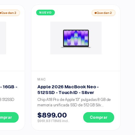
Quedan 2
NUEVO
Quedan 2
MAC
- 16GB -
Apple 2026 MacBook Neo -
512SSD - Touch ID - Silver
B 512SSD
Chip A18 Pro de Apple 13" pulgadas 8 GB de
memoria unificada SSD de 512 GB Silv...
$899.00
mprar
Comprar
$961.93 ITBMS incl.