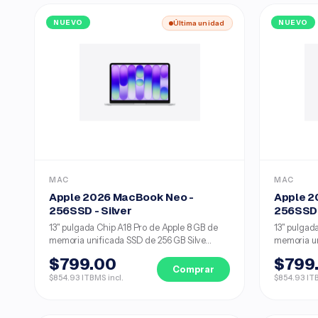
NUEVO
Última unidad
NUEVO
MAC
MAC
Apple 2026 MacBook Neo -
Apple 2
256SSD - Silver
256SSD 
13" pulgada Chip A18 Pro de Apple 8 GB de
13" pulgad
memoria unificada SSD de 256 GB Silve...
memoria un
$799.00
$799
Comprar
$854.93 ITBMS incl.
$854.93 ITB