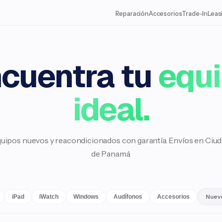
Reparación
Accesorios
Trade-In
Leas
cuentra tu
equ
ideal.
uipos nuevos y reacondicionados con garantía. Envíos en Ciu
de Panamá.
iPad
iWatch
Windows
Audífonos
Accesorios
Nuev